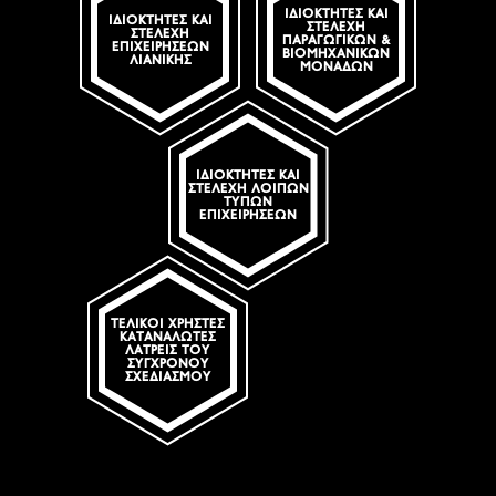
ΙΔΙΟΚΤΉΤΕΣ ΚΑΙ
ΙΔΙΟΚΤΉΤΕΣ ΚΑΙ
ΣΤΕΛΈΧΗ
ΣΤΕΛΈΧΗ
ΠΑΡΑΓΩΓΙΚΏΝ &
ΕΠΙΧΕΙΡΉΣΕΩΝ
ΒΙΟΜΗΧΑΝΙΚΏΝ
ΛΙΑΝΙΚΉΣ
ΜΟΝΆΔΩΝ
ΙΔΙΟΚΤΉΤΕΣ ΚΑΙ
ΣΤΕΛΈΧΗ ΛΟΙΠΏΝ
ΤΎΠΩΝ
ΕΠΙΧΕΙΡΉΣΕΩΝ
Search
ΤΕΛΙΚΟΊ ΧΡΉΣΤΕΣ
ΚΑΤΑΝΑΛΩΤΈΣ
ΛΆΤΡΕΙΣ ΤΟΥ
ΣΎΓΧΡΟΝΟΥ
ΣΧΕΔΙΑΣΜΟΎ
Πληκτρολογείστε αυτό που ψάχνετε
SUBSCRIBE
Search