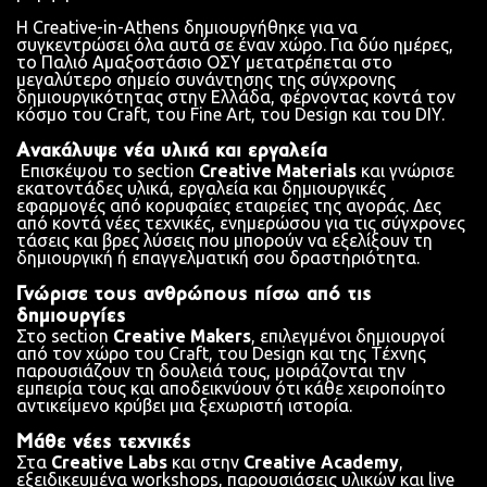
Η Creative-in-Athens δημιουργήθηκε για να
συγκεντρώσει όλα αυτά σε έναν χώρο. Για δύο ημέρες,
το Παλιό Αμαξοστάσιο ΟΣΥ μετατρέπεται στο
μεγαλύτερο σημείο συνάντησης της σύγχρονης
δημιουργικότητας στην Ελλάδα, φέρνοντας κοντά τον
κόσμο του Craft, του Fine Art, του Design και του DIY.
Ανακάλυψε νέα υλικά και εργαλεία
Επισκέψου το section
Creative Materials
και γνώρισε
εκατοντάδες υλικά, εργαλεία και δημιουργικές
εφαρμογές από κορυφαίες εταιρείες της αγοράς. Δες
από κοντά νέες τεχνικές, ενημερώσου για τις σύγχρονες
τάσεις και βρες λύσεις που μπορούν να εξελίξουν τη
δημιουργική ή επαγγελματική σου δραστηριότητα.
Γνώρισε τους ανθρώπους πίσω από τις
δημιουργίες
Στο section
Creative Makers
, επιλεγμένοι δημιουργοί
από τον χώρο του Craft, του Design και της Τέχνης
παρουσιάζουν τη δουλειά τους, μοιράζονται την
εμπειρία τους και αποδεικνύουν ότι κάθε χειροποίητο
αντικείμενο κρύβει μια ξεχωριστή ιστορία.
Μάθε νέες τεχνικές
Στα
C
reative Labs
και στην
Creative Academy
,
εξειδικευμένα workshops, παρουσιάσεις υλικών και live